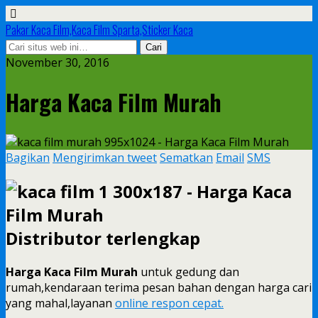
Pakar Kaca Film,Kaca Film Sparta,Sticker Kaca
November 30, 2016
Harga Kaca Film Murah
Bagikan
Mengirimkan tweet
Sematkan
Email
SMS
Distributor terlengkap
Harga Kaca Film Murah
untuk gedung dan
rumah,kendaraan terima pesan bahan dengan harga cari
yang mahal,layanan
online respon cepat.