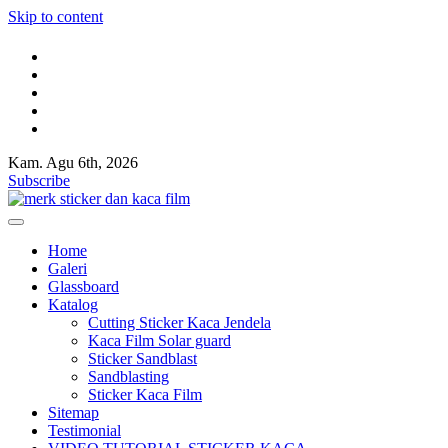
Skip to content
Kam. Agu 6th, 2026
Kaca film rumah,kaca film gedung,Cutting Sticker,Pasang Huruf timb
Jual kaca film rumah dan gedung,Toko sticker kaca,Sticker sandblast,S
Subscribe
Kaca film rumah,kaca film gedung,Cutting Sticker,Pasang Huruf timb
Jual kaca film rumah dan gedung,Toko sticker kaca,Sticker sandblast,S
Home
Galeri
Glassboard
Katalog
Cutting Sticker Kaca Jendela
Kaca Film Solar guard
Sticker Sandblast
Sandblasting
Sticker Kaca Film
Sitemap
Testimonial