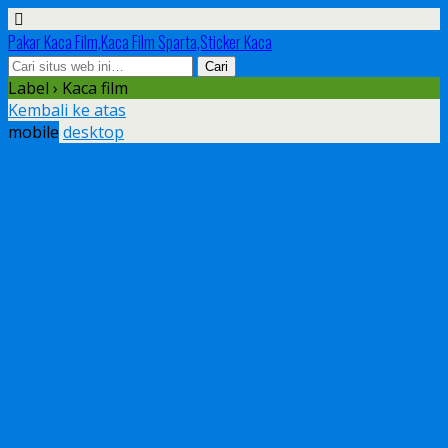
Pakar Kaca Film,Kaca Film Sparta,Sticker Kaca
Label › Kaca film
Kembali ke atas
mobile
desktop