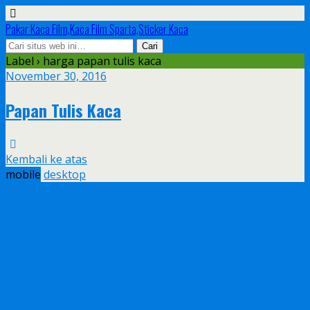
Pakar Kaca Film,Kaca Film Sparta,Sticker Kaca
Label › harga papan tulis kaca
November 30, 2016
Papan Tulis Kaca
Kembali ke atas
mobile
desktop