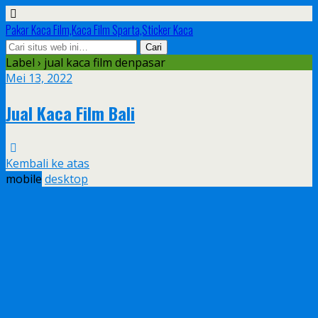
Pakar Kaca Film,Kaca Film Sparta,Sticker Kaca
Label › jual kaca film denpasar
Mei 13, 2022
Jual Kaca Film Bali
Kembali ke atas
mobile
desktop