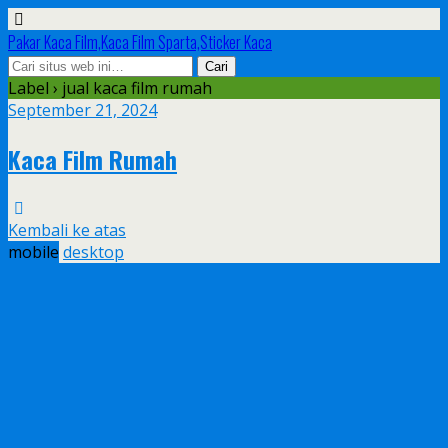
Pakar Kaca Film,Kaca Film Sparta,Sticker Kaca
Label › jual kaca film rumah
September 21, 2024
Kaca Film Rumah
Kembali ke atas
mobile
desktop