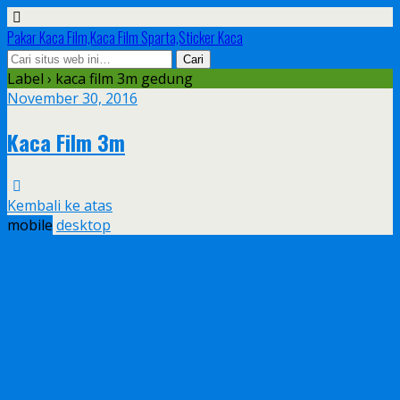
Pakar Kaca Film,Kaca Film Sparta,Sticker Kaca
Label › kaca film 3m gedung
November 30, 2016
Kaca Film 3m
Kembali ke atas
mobile
desktop