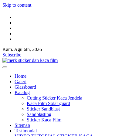
Skip to content
Kam. Agu 6th, 2026
Kaca film rumah,kaca film gedung,Cutting Sticker,Pasang Huruf timb
Jual kaca film rumah dan gedung,Toko sticker kaca,Sticker sandblast,S
Subscribe
Kaca film rumah,kaca film gedung,Cutting Sticker,Pasang Huruf timb
Jual kaca film rumah dan gedung,Toko sticker kaca,Sticker sandblast,S
Home
Galeri
Glassboard
Katalog
Cutting Sticker Kaca Jendela
Kaca Film Solar guard
Sticker Sandblast
Sandblasting
Sticker Kaca Film
Sitemap
Testimonial