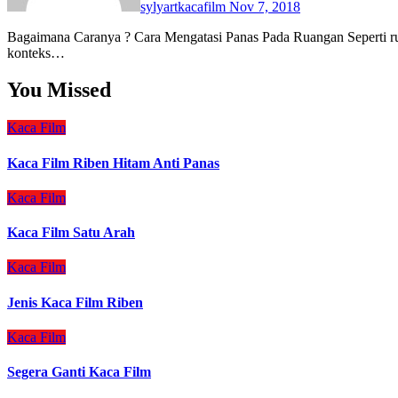
sylyartkacafilm
Nov 7, 2018
Bagaimana Caranya ? Cara Mengatasi Panas Pada Ruangan Seperti ruang sekolah ruang tamu,makan dan terbuka lainya yang
konteks…
You Missed
Kaca Film
Kaca Film Riben Hitam Anti Panas
Kaca Film
Kaca Film Satu Arah
Kaca Film
Jenis Kaca Film Riben
Kaca Film
Segera Ganti Kaca Film