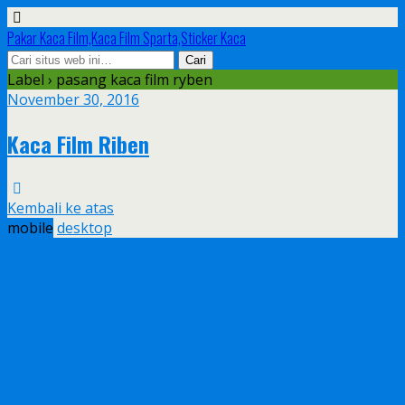
Pakar Kaca Film,Kaca Film Sparta,Sticker Kaca
Label › pasang kaca film ryben
November 30, 2016
Kaca Film Riben
Kembali ke atas
mobile
desktop