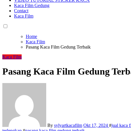
VIDEO TUTORIAL STICKER KACA
Kaca Film Gedung
Contact
Kaca Film
Home
Kaca Film
Pasang Kaca Film Gedung Terbaik
Kaca Film
Pasang Kaca Film Gedung Terb
By
sylyartkacafilm
Okt 17, 2024
#
jual kaca f
terlengkap
#
pasang kaca film gedung terbaik