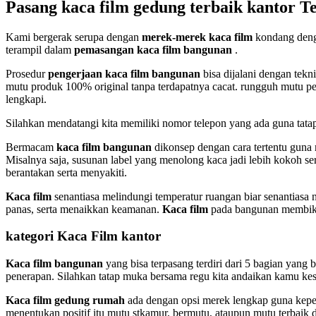
Pasang kaca film gedung terbaik kantor T
Kami bergerak serupa dengan
merek-merek kaca film
kondang denga
terampil dalam
pemasangan kaca film bangunan
.
Prosedur
pengerjaan kaca film bangunan
bisa dijalani dengan tekni
mutu produk 100% original tanpa terdapatnya cacat. rungguh mutu p
lengkapi.
Silahkan mendatangi kita memiliki nomor telepon yang ada guna tat
Bermacam
kaca film bangunan
dikonsep dengan cara tertentu guna 
Misalnya saja, susunan label yang menolong kaca jadi lebih kokoh ser
berantakan serta menyakiti.
Kaca film
senantiasa melindungi temperatur ruangan biar senantiasa
panas, serta menaikkan keamanan.
Kaca film
pada bangunan membikin
kategori Kaca Film kantor
Kaca film bangunan
yang bisa terpasang terdiri dari 5 bagian yang
penerapan. Silahkan tatap muka bersama regu kita andaikan kamu ke
Kaca film gedung rumah
ada dengan opsi merek lengkap guna kepe
menentukan positif itu mutu stkamur, bermutu, ataupun mutu terbaik d