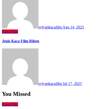
sylyartkacafilm
Agu 14, 2025
Kaca Film
Jenis Kaca Film Riben
sylyartkacafilm
Jul 17, 2025
You Missed
Kaca Film