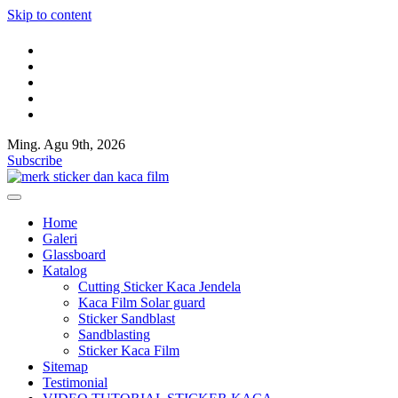
Skip to content
Ming. Agu 9th, 2026
Kaca film rumah,kaca film gedung,Cutting Sticker,Pasang Huruf timb
Jual kaca film rumah dan gedung,Toko sticker kaca,Sticker sandblast,S
Subscribe
Kaca film rumah,kaca film gedung,Cutting Sticker,Pasang Huruf timb
Jual kaca film rumah dan gedung,Toko sticker kaca,Sticker sandblast,S
Home
Galeri
Glassboard
Katalog
Cutting Sticker Kaca Jendela
Kaca Film Solar guard
Sticker Sandblast
Sandblasting
Sticker Kaca Film
Sitemap
Testimonial