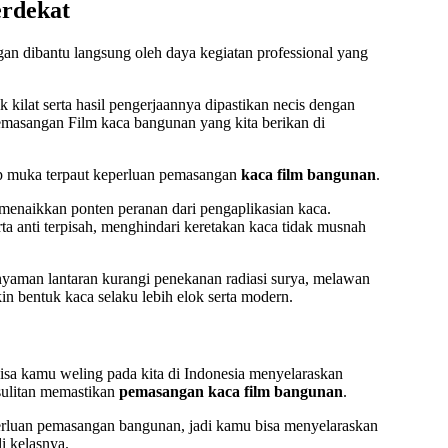
erdekat
n dibantu langsung oleh daya kegiatan professional yang
k kilat serta hasil pengerjaannya dipastikan necis dengan
emasangan Film kaca bangunan yang kita berikan di
ap muka terpaut keperluan pemasangan
kaca film bangunan
.
menaikkan ponten peranan dari pengaplikasian kaca.
ta anti terpisah, menghindari keretakan kaca tidak musnah
 nyaman lantaran kurangi penekanan radiasi surya, melawan
 bentuk kaca selaku lebih elok serta modern.
 bisa kamu weling pada kita di Indonesia menyelaraskan
sulitan memastikan
pemasangan kaca film bangunan
.
rluan pemasangan bangunan, jadi kamu bisa menyelaraskan
i kelasnya.