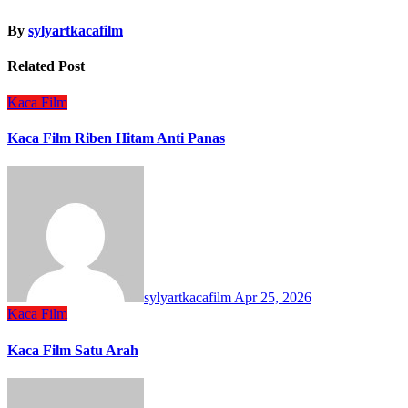
By
sylyartkacafilm
Related Post
Kaca Film
Kaca Film Riben Hitam Anti Panas
sylyartkacafilm
Apr 25, 2026
Kaca Film
Kaca Film Satu Arah