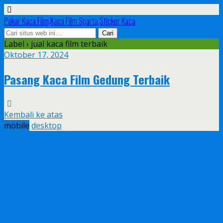
Pakar Kaca Film,Kaca Film Sparta,Sticker Kaca
Label › jual kaca film terbaik
Oktober 17, 2024
Pasang Kaca Film Gedung Terbaik
Kembali ke atas
mobile
desktop