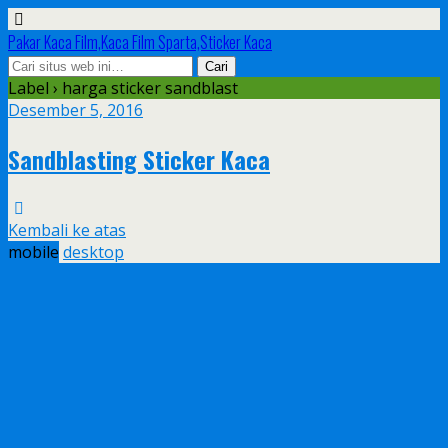
Pakar Kaca Film,Kaca Film Sparta,Sticker Kaca
Label › harga sticker sandblast
Desember 5, 2016
Sandblasting Sticker Kaca
Kembali ke atas
mobile
desktop