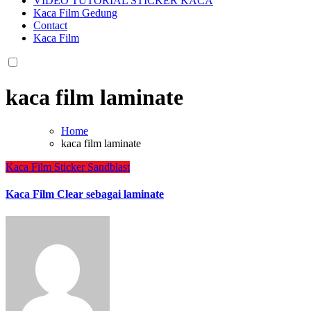
VIDEO TUTORIAL STICKER KACA
Kaca Film Gedung
Contact
Kaca Film
kaca film laminate
Home
kaca film laminate
Kaca Film
Sticker Sandblast
Kaca Film Clear sebagai laminate