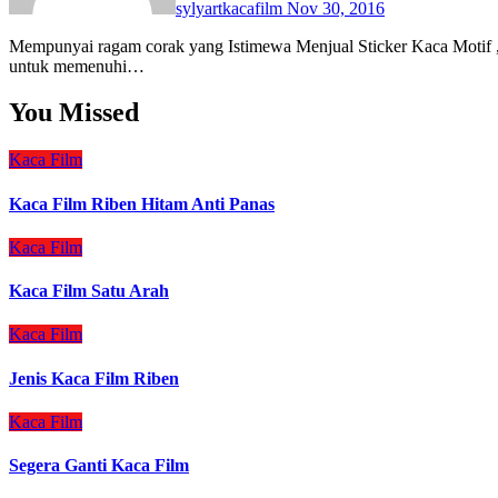
sylyartkacafilm
Nov 30, 2016
Mempunyai ragam corak yang Istimewa Menjual Sticker Kaca Motif ,sundblast kaca sticker beragam spesifikasi dan motifnya
untuk memenuhi…
You Missed
Kaca Film
Kaca Film Riben Hitam Anti Panas
Kaca Film
Kaca Film Satu Arah
Kaca Film
Jenis Kaca Film Riben
Kaca Film
Segera Ganti Kaca Film