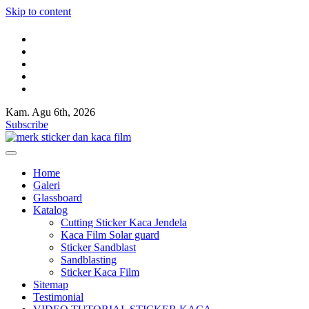
Skip to content
Kam. Agu 6th, 2026
Kaca film rumah,kaca film gedung,Cutting Sticker,Pasang Huruf timb
Jual kaca film rumah dan gedung,Toko sticker kaca,Sticker sandblast,S
Subscribe
Kaca film rumah,kaca film gedung,Cutting Sticker,Pasang Huruf timb
Jual kaca film rumah dan gedung,Toko sticker kaca,Sticker sandblast,S
Home
Galeri
Glassboard
Katalog
Cutting Sticker Kaca Jendela
Kaca Film Solar guard
Sticker Sandblast
Sandblasting
Sticker Kaca Film
Sitemap
Testimonial